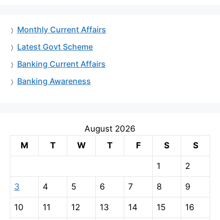
Monthly Current Affairs
Latest Govt Scheme
Banking Current Affairs
Banking Awareness
August 2026
M
T
W
T
F
S
S
1
2
3
4
5
6
7
8
9
10
11
12
13
14
15
16