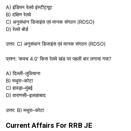
A) इंडियन रेलवे इंस्टीट्यूट
B) दक्षिण रेलवे
C) अनुसंधान डिजाइंस एवं मानक संगठन (RDSO)
D) रेलवे बोर्ड
उत्तर: C) अनुसंधान डिजाइंस एवं मानक संगठन (RDSO)
प्रश्न: ‘कवच 4.0’ किस रेलवे खंड पर पहली बार लगाया गया?
A) दिल्ली-लुधियाना
B) मथुरा–कोटा
C) हावड़ा–मुंबई
D) वाराणसी–इलाहाबाद
उत्तर: B) मथुरा–कोटा
Current Affairs For RRB JE