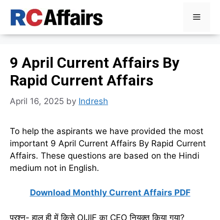
Skip
Menu
to
content
9 April Current Affairs By
Rapid Current Affairs
April 16, 2025
by
Indresh
To help the aspirants we have provided the most
important 9 April Current Affairs By Rapid Current
Affairs. These questions are based on the Hindi
medium not in English.
Download Monthly Current Affairs PDF
प्रश्न- हाल ही में किसे OIJIF का CEO नियुक्त किया गया?